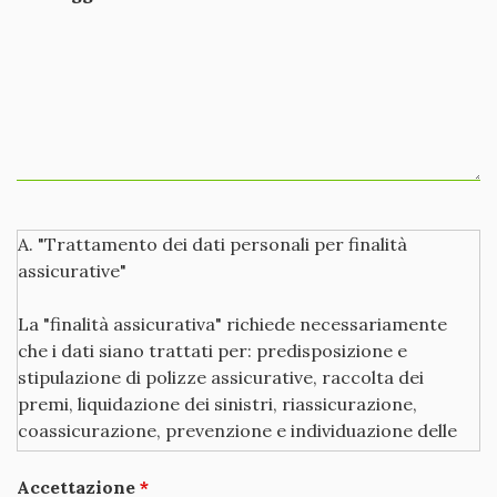
A. "Trattamento dei dati personali per finalità
assicurative"
La "finalità assicurativa" richiede necessariamente
che i dati siano trattati per: predisposizione e
stipulazione di polizze assicurative, raccolta dei
premi, liquidazione dei sinistri, riassicurazione,
coassicurazione, prevenzione e individuazione delle
frodi assicurative, esercizio e difesa di diritti
dell'assicuratore, adempimento di altri specifici
Accettazione