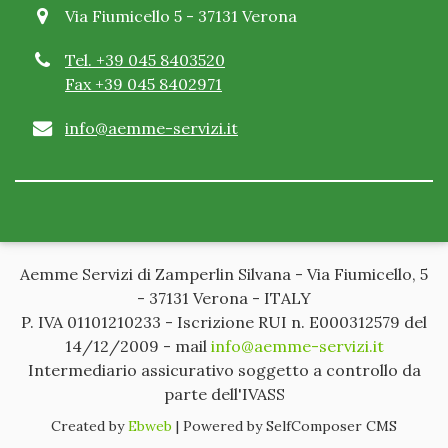
Via Fiumicello 5 - 37131 Verona
Tel. +39 045 8403520
C. "Modalità di uso dei dati personali"
Fax +39 045 8402971
I dati sono trattati dalla nostra Società - titolare del
info@aemme-servizi.it
trattamento - al fine di eseguire le seguenti
operazioni previste dall'art. 4, comma 1, lett. a, del
Codice: raccolta, registrazione, organizzazione,
conservazione, elaborazione, modificazione,
selezione, estrazione, raffronto, utilizzo,
interconnessione, blocco, comunicazione,
Aemme Servizi di Zamperlin Silvana - Via Fiumicello, 5
cancellazione, distruzione di dati; è invece esclusa
- 37131 Verona - ITALY
l'operazione di diffusione di dati. Procedure, anche
P. IVA 01101210233 - Iscrizione RUI n. E000312579 del
informatiche e telematiche, sono strettamente
14/12/2009 - mail
info@aemme-servizi.it
necessarie per fornirLe i servizi e/o prodotti
Intermediario assicurativo soggetto a controllo da
assicurativi richiesti o in suo favore previsti, ovvero,
parte dell'IVASS
qualora vi abbia acconsentito, per ricerche di
Created by
Ebweb
| Powered by SelfComposer CMS
mercato, indagini statistiche e attività promozionali.