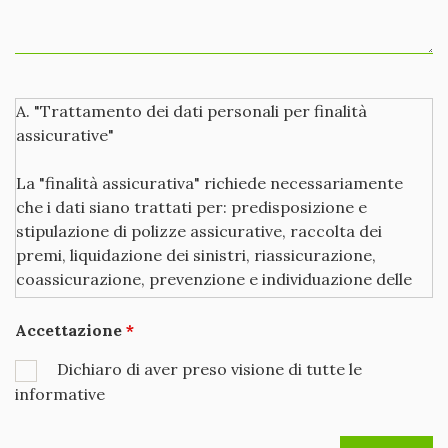
A. "Trattamento dei dati personali per finalità
assicurative"
La "finalità assicurativa" richiede necessariamente
che i dati siano trattati per: predisposizione e
stipulazione di polizze assicurative, raccolta dei
premi, liquidazione dei sinistri, riassicurazione,
coassicurazione, prevenzione e individuazione delle
frodi assicurative, esercizio e difesa di diritti
dell'assicuratore, adempimento di altri specifici
Accettazione
obblighi di legge o contrattuali, analisi dei bisogni della
Dichiaro di aver preso visione di tutte le
clientela, gestione e controllo interno, attività
informative
statistiche. Al fine di fornirLe i servizi e/o i prodotti
assicurativi richiesti o in Suo favore previsti, la nostra
Società deve disporre dei dati personali che la