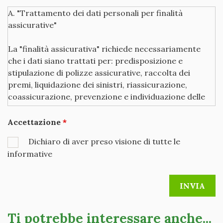
A. "Trattamento dei dati personali per finalità
assicurative"
La "finalità assicurativa" richiede necessariamente
che i dati siano trattati per: predisposizione e
stipulazione di polizze assicurative, raccolta dei
premi, liquidazione dei sinistri, riassicurazione,
coassicurazione, prevenzione e individuazione delle
frodi assicurative, esercizio e difesa di diritti
dell'assicuratore, adempimento di altri specifici
Accettazione
obblighi di legge o contrattuali, analisi dei bisogni della
Dichiaro di aver preso visione di tutte le
clientela, gestione e controllo interno, attività
informative
statistiche. Al fine di fornirLe i servizi e/o i prodotti
assicurativi richiesti o in Suo favore previsti, la nostra
Società deve disporre dei dati personali che la
riguardano - dati raccolti presso di Lei o presso altri
soggetti (1) e/o dati che devono essere forniti da Lei o
Ti potrebbe interessare anche...
da terzi per obblighi di legge (ai sensi della normativa