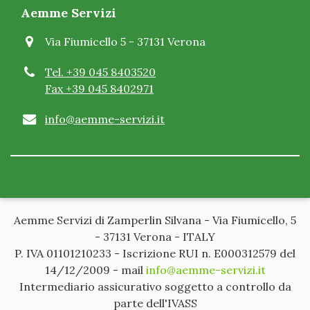
Aemme Servizi
quali a loro volta sono impegnati a trattarli usando
solo modalità e procedure strettamente necessarie
Via Fiumicello 5 - 37131 Verona
per le specifiche finalità indicate nella presente
informativa e conformi alla normativa. Nella nostra
Tel. +39 045 8403520
Società, i dati sono trattati da tutti i dipendenti e
Fax +39 045 8402971
collaboratori nell'ambito delle rispettive funzioni e in
conformità delle istruzioni ricevute, sempre e solo
info@aemme-servizi.it
per il conseguimento delle specifiche finalità indicate
nella presente informativa; lo stesso avviene presso i
soggetti già indicati nella presente informativa a cui i
dati vengono comunicati. Per talune attività
utilizziamo soggetti di nostra fiducia che svolgono
per nostro conto compiti di natura tecnica od
Aemme Servizi di Zamperlin Silvana - Via Fiumicello, 5
organizzativa. Il consenso comprende, ovviamente,
- 37131 Verona - ITALY
anche le modalità, procedure, comunicazioni e
P. IVA 01101210233 - Iscrizione RUI n. E000312579 del
trasferimenti qui indicati.
14/12/2009 - mail
info@aemme-servizi.it
Intermediario assicurativo soggetto a controllo da
parte dell'IVASS