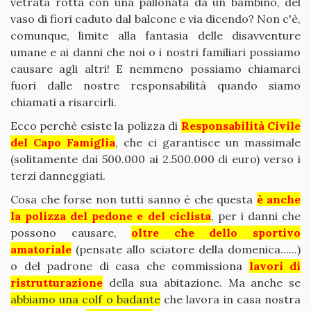
vetrata rotta con una pallonata da un bambino, del
vaso di fiori caduto dal balcone e via dicendo? Non c'è,
comunque, limite alla fantasia delle disavventure
umane e ai danni che noi o i nostri familiari possiamo
causare agli altri! E nemmeno possiamo chiamarci
fuori dalle nostre responsabilità quando siamo
chiamati a risarcirli.
Ecco perchè esiste la polizza di
Responsabilità Civile
del Capo Famiglia
, che ci garantisce un massimale
(solitamente dai 500.000 ai 2.500.000 di euro) verso i
terzi danneggiati.
Cosa che forse non tutti sanno è che questa
è anche
la polizza del pedone e del ciclista
, per i danni che
possono causare,
oltre che
dello sportivo
amatoriale
(pensate allo sciatore della domenica......)
o del padrone di casa che commissiona
lavori di
ristrutturazione
della sua abitazione. Ma anche se
abbiamo una colf o badante
che lavora in casa nostra