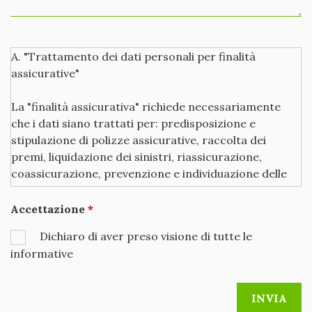
A. "Trattamento dei dati personali per finalità
assicurative"
La "finalità assicurativa" richiede necessariamente
che i dati siano trattati per: predisposizione e
stipulazione di polizze assicurative, raccolta dei
premi, liquidazione dei sinistri, riassicurazione,
coassicurazione, prevenzione e individuazione delle
frodi assicurative, esercizio e difesa di diritti
dell'assicuratore, adempimento di altri specifici
Accettazione
obblighi di legge o contrattuali, analisi dei bisogni della
Dichiaro di aver preso visione di tutte le
clientela, gestione e controllo interno, attività
informative
statistiche. Al fine di fornirLe i servizi e/o i prodotti
assicurativi richiesti o in Suo favore previsti, la nostra
Società deve disporre dei dati personali che la
riguardano - dati raccolti presso di Lei o presso altri